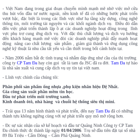
- Việt Nam đang trong giai đoạn chuyển mình mạnh mẽ nhờ việc mở cửa
thu hút vốn đầu tư nước ngoài, nền kinh tế đã có những bước phát triển
vượt bậc, đặc biệt là trong các lĩnh vực như hạ tầng xây dựng, công nghệ
thông tin, môi trường tài nguyên và các khối ngành dịch vụ. Điều đó dẫn
đến việc phát triển thành lập ồ ạt các doanh nghiệp hoạt động trong lĩnh
vực phụ trợ cung ứng dịch vụ. Với đặc thù chất lượng và dịch vụ hướng
đến khách hàng mạnh mẽ việc đòi các doanh nghiệp phải đẩy mạnh hoạt
động nâng cao chất lượng sản phẩm , giảm giá thành và ứng dụng công
nghệ kỹ thuật là nhu cầu tất yếu và cần thiết trong bối cảnh hiện tại.
- Năm 2006 nắm bắt đc tình trạng và nhắm đáp ứng như cầu của thị trường
công ty
CP Tam Đa
hay còn gọi tắt là tam đa JSC đã ra đời.
Tam Đa
tự hào
là nhà sản xuất và cung cấp dịch vụ uy tín tại việt nam.
- Lĩnh vực chính của chúng tôi:
Phân phối sản phẩm ống nhựa ,phụ kiện nhãn hiệu Đệ Nhất.
Gia công sản xuất phần mềm tin học.
Đầu tư phát triển môi trường xanh.
Kinh doanh ôtô, nhà hàng và chuỗi hệ thống siêu thị mini.
- Trải qua 13 năm hình thành và phát triển, đến nay
Tam Đa
đã có những
thành tựu không ngừng cùng với sự phát triển quy mô mở rộng hơn.
- Đc sự xác nhận của sở kế hoạch và đầu tư Quảng Ninh Công ty CP Tam
Đa chính thức đc thành lập ngày
01/04/2006
. Trụ sở đầu tiên đặt tại số nhà
89 Bà Triệu - Cẩm Đông – Cẩm Phả Quảng Ninh.