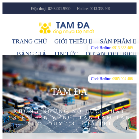
Điện thoại: 0243.991.9969
Hotline: 0913.333.469
Facebook
Youtube
TRANG CHỦ
GIỚI THIỆU
SẢN PHẨM
Click Hotline:
0913.333.469
BẢNG GIÁ
TIN TỨC
DỰ ÁN TIÊU BIỂU
LIÊN HỆ
Click Hotline:
0985.994.488
TAM ĐA
KHÔNG NGỪNG NỖ LỰC, PHÁT
TRIỂN BỀN VỮNG, TẬN TÂM TẬN
LỰC, DUY TRÌ GIÁ TRỊ