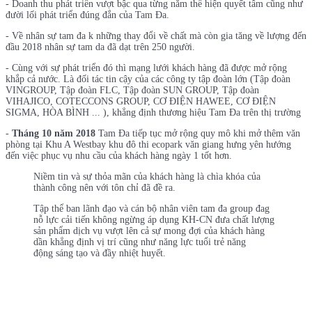
- Doanh thu phát triển vượt bậc qua từng năm thể hiện quyết tâm cũng như
đười lối phát triển đúng đắn của Tam Đa.
- Về nhân sự tam đa k những thay đổi về chất mà còn gia tăng về lượng đến
đầu 2018 nhân sự tam da đã dạt trên 250 người.
- Cùng với sự phát triển đó thì mạng lưới khách hàng đã được mở rộng
khắp cả nước. Là đối tác tin cậy của các công ty tập đoàn lớn (Tập đoàn
VINGROUP, Tập đoàn FLC, Tập đoàn SUN GROUP, Tập đoàn
VIHAJICO, COTECCONS GROUP, CƠ ĐIỆN HAWEE, CƠ ĐIỆN
SIGMA, HÒA BÌNH ... ), khẳng định thương hiệu Tam Đa trên thị trường
-
Tháng 10 năm 2018
Tam Đa tiếp tục mở rộng quy mô khi mở thêm văn
phòng tại Khu A Westbay khu đô thi ecopark văn giang hưng yên hướng
đến việc phục vụ nhu cầu của khách hàng ngày 1 tốt hơn.
Niềm tin và sự thỏa mãn của khách hàng là chìa khóa của
thành công nên với tôn chỉ đã đề ra.
Tập thể ban lãnh đạo và cán bộ nhân viên tam đa group đag
nỗ lực cải tiến không ngừng áp dụng KH-CN đưa chất lượng
sản phẩm dịch vụ vượt lên cả sự mong đợi của khách hàng
dần khẳng định vị trí cũng như năng lực tuổi trẻ năng
động sáng tạo và đầy nhiệt huyết.