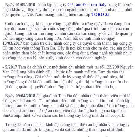
- Ngày
01/09/2010
thành lập công ty
CP Tam Đa Toro-Italy
trong lĩnh vực
nhập khẩu vật liệu xây dựng cao cấp ngành nước. Trở thành nhà phân phối
độc quyền tại Việt Nam mang thương hiệu cao cấp
TORO 25
.
- Cuộc cách mạng khoa học công nghệ diễn ra từng ngày đã và đang làm
thay đổi toàn diện sâu sắc cuộc sống cũng như quá trình sản xuất của con
người. Cùng mới sự mở rộng và nhu cầu của các công ty về vấn đề quản lý
trở nên ngày càng quan trong hơn. Nắm bắt đc tình hình đó ngày
13/03/2017
ban quản trị điều hành công ty đã quyết định thành lập công ty
CP tin học viễn thông Tam Đa. Đây là nơi kết tinh cho ra đời các sản phẩm
phần mềm đảm bảo chất lượng cao, các ứng dụng công nghệ tốt nhất phục
vụ công tác quản lý, sản xuất, kinh doanh cho doanh nghiệp.
-
5/2017
Tam đa chính thức mở thêm chi nhánh mới tại số 123/208 Nguyễn
Văn Cừ Long biên đánh dấu 1 bước tiến mạnh mẽ của Tam đa vào thị
trường tiềm năng. Chi nhánh mới đc kỳ vọng sẽ thúc đẩy mở rộng thị
trường đồng thời là đầu mối thu thập thông tin thị trường tham mưu cho
hội đồng quản trị quyết định những chiến lược phát triển phù hợp.
- Ngày
09/04/2018
đại gia đình Tam Đa đón nhận thêm thành viên mới là
Công ty CP Tam Đa đầu tư phát triển môi trường xanh. Dù mới thành lập
nhưng Tam Đa môi trường xanh đã và đang được nhà đầu tư tin tưởng giao
cho các dự án lớn như dự án công viên đại dương hạ long của tập đoàn
SunGroup, thiết kế và chăm sóc hệ thống cây bóng mát dự án ecopark.
- Trong 13 năm qua ban lãnh đạo cùng toàn thể cán bộ nhân viên công ty
cp Tam đa đã nỗ lực k ngừng và đã đạt đc những thành quả nhất định.