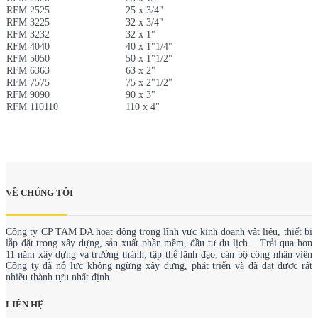
RFM 2525
25 x 3/4"
RFM 3225
32 x 3/4"
RFM 3232
32 x 1"
RFM 4040
40 x 1"1/4"
RFM 5050
50 x 1"1/2"
RFM 6363
63 x 2"
RFM 7575
75 x 2"1/2"
RFM 9090
90 x 3"
RFM 110110
110 x 4"
VỀ CHÚNG TÔI
Công ty CP TAM ĐA hoạt động trong lĩnh vực kinh doanh vật liệu, thiết bị
lắp đặt trong xây dựng, sản xuất phần mềm, đầu tư du lịch... Trải qua hơn
11 năm xây dựng và trưởng thành, tập thể lãnh đạo, cán bộ công nhân viên
Công ty đã nỗ lực không ngừng xây dựng, phát triển và đã đạt được rất
nhiều thành tựu nhất định.
LIÊN HỆ