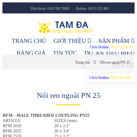
Điện thoại: 0243.991.9969
Hotline: 0913.333.469
Facebook
Youtube
TRANG CHỦ
GIỚI THIỆU
SẢN PHẨM
Click Hotline:
0913.333.469
BẢNG GIÁ
TIN TỨC
DỰ ÁN TIÊU BIỂU
Trang chủ
Nối ren ngoài PN 25
LIÊN HỆ
Click Hotline:
0985.994.488
Nối ren ngoài PN 25
RFM - MALE THREADED COUPLING PN25
ARTICLE
SIZES (mm)
RFM 2020
20 x 1/2"
RFM 2025
20 x 3/4"
RFM 2520
25 x 1/2"