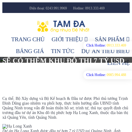
Điện thoại: 0243.991.9969
Hotline: 0913.333.469
Facebook
Youtube
TRANG CHỦ
GIỚI THIỆU
SẢN PHẨM
Click Hotline:
0913.333.469
BẢNG GIÁ
TIN TỨC
DỰ ÁN TIÊU BIỂU
SẼ CÓ THÊM KHU ĐÔ THỊ 7 TỶ USD
LIÊN HỆ
TẠI QUẢNG NINH
Click Hotline:
0985.994.488
29/11/2019
2896 Lượt xem
Tin tức
Cụ thể, Bộ Xây dựng và Bộ Kế hoạch & Đầu tư được Phó thủ tướng Trịnh
Đình Dũng giao nhiệm vụ phối hợp, thực hiện hướng dẫn UBND tỉnh
Quảng Ninh trong vấn đề hoàn thiện hồ sơ, trình tự, thủ tục quyết định chủ
trương đầu tư dự án Khu đô thị phức hợp Hạ Long Xanh, thuộc địa bàn thị
xã Quảng Yên, tỉnh Quảng Ninh.
Dự án Hạ Long Xanh được đầu tư hơn 7 tỷ USD tại Quảng Ninh. Ảnh