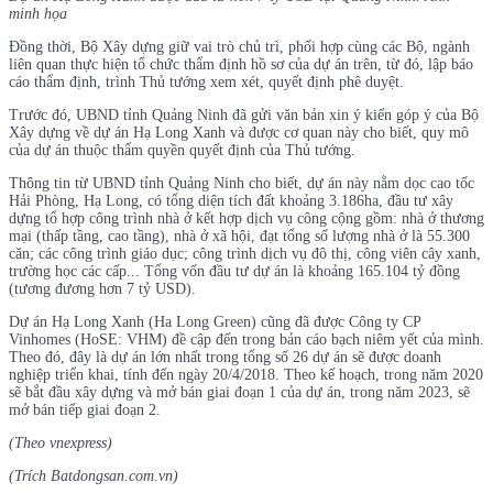
minh họa
Đồng thời, Bộ Xây dựng giữ vai trò chủ trì, phối hợp cùng các Bộ, ngành
liên quan thực hiện tổ chức thẩm định hồ sơ của dự án trên, từ đó, lập báo
cáo thẩm định, trình Thủ tướng xem xét, quyết định phê duyệt.
Trước đó, UBND tỉnh Quảng Ninh đã gửi văn bản xin ý kiến góp ý của Bộ
Xây dựng về dự án Hạ Long Xanh và được cơ quan này cho biết, quy mô
của dự án thuộc thẩm quyền quyết định của Thủ tướng.
Thông tin từ UBND tỉnh Quảng Ninh cho biết, dự án này nằm dọc cao tốc
Hải Phòng, Hạ Long, có tổng diện tích đất khoảng 3.186ha, đầu tư xây
dựng tổ hợp công trình nhà ở kết hợp dịch vụ công cộng gồm: nhà ở thương
mại (thấp tầng, cao tầng), nhà ở xã hội, đạt tổng số lượng nhà ở là 55.300
căn; các công trình giáo dục; công trình dịch vụ đô thị, công viên cây xanh,
trường học các cấp... Tổng vốn đầu tư dự án là khoảng 165.104 tỷ đồng
(tương đương hơn 7 tỷ USD).
Dự án Hạ Long Xanh (Ha Long Green) cũng đã được Công ty CP
Vinhomes (HoSE: VHM) đề cập đến trong bản cáo bạch niêm yết của mình.
Theo đó, đây là dự án lớn nhất trong tổng số 26 dự án sẽ được doanh
nghiệp triển khai, tính đến ngày 20/4/2018. Theo kế hoạch, trong năm 2020
sẽ bắt đầu xây dựng và mở bán giai đoạn 1 của dự án, trong năm 2023, sẽ
mở bán tiếp giai đoạn 2.
(Theo vnexpress)
(Trích Batdongsan.com.vn)