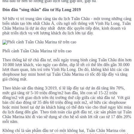
nhà đầu tư nên số lượng giao dịch tăng gấp đôi, gấp ba.
Đón đầu “sóng thần” đầu tư Hạ Long 2019
Sở hữu vị trí trung tâm cảng tàu du lịch Tuần Châu - một trong những cảng
biển nhân tạo lớn nhất Châu Á, cửa ngõ nối thông với Vịnh Hạ Long, Tuần
Châu Marina là dự án duy nhất được độc quyền tiếp đón, kinh doanh và
phát triển dịch vụ với lượng khách du lịch lớn tại đây.
Phối cảnh Tuần Châu Marina từ trên cao
Theo thống kê từ chủ đầu tư, mỗi ngày trung bình cảng Tuần Châu đón hơn
10.000 lượt khách, vào ngày cao điểm, dịp lễ tết có thể lên đến gần 30.000
lượt tham quan, lưu trú trên Vịnh Hạ Long. Do đó, không khó khi các căn
shophouse hay mini hotel tại Tuần Châu Marina có tốc độ lấp đầy và tăng
giá chóng mặt.
Theo khảo sát đầu tháng 3/2019, tỉ lệ lấp đầy tại dự án đã tăng lên 70%,
mức giá tăng từ 5-10 triệu đồng/m2 ban đầu, lên con số 15-22 triệu
đồng/m2 với giao dịch trên thị trường thứ cấp giữa các nhà đầu tư. Với giá
bán chỉ dao động từ 35 đến 60 triệu đồng một m2, sở hữu các shophouse
hoặc mini hotel tại dự án khách hàng có thể đưa vào cho thuê ngay khi mùa
du lịch đang đến gần. Theo tính toán của giới đầu tư, các sản phẩm tại Tuần
Châu Marina khi đi vào sử dụng sẽ cho hệ số sinh lời rất cao từ 17 đến 20%
mỗi năm.
Không chỉ là sản phẩm đầu tư có một không hai, Tuần Châu Marina còn