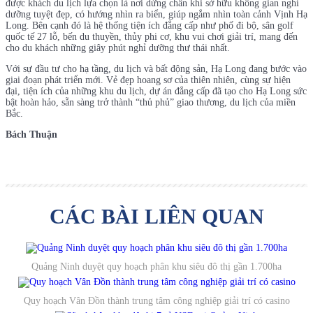
được khách du lịch lựa chọn là nơi dừng chân khi sở hữu không gian nghỉ
dưỡng tuyệt đẹp, có hướng nhìn ra biển, giúp ngắm nhìn toàn cảnh Vịnh Hạ
Long. Bên cạnh đó là hệ thống tiện ích đẳng cấp như phố đi bộ, sân golf
quốc tế 27 lỗ, bến du thuyền, thủy phi cơ, khu vui chơi giải trí, mang đến
cho du khách những giây phút nghỉ dưỡng thư thái nhất.
Với sự đầu tư cho hạ tầng, du lịch và bất động sản, Hạ Long đang bước vào
giai đoạn phát triển mới. Vẻ đẹp hoang sơ của thiên nhiên, cùng sự hiện
đại, tiện ích của những khu du lịch, dự án đẳng cấp đã tạo cho Hạ Long sức
bật hoàn hảo, sẵn sàng trở thành “thủ phủ” giao thương, du lịch của miền
Bắc.
Bách Thuận
CÁC BÀI LIÊN QUAN
Quảng Ninh duyệt quy hoạch phân khu siêu đô thị gần 1.700ha
Quy hoạch Vân Đồn thành trung tâm công nghiệp giải trí có casino