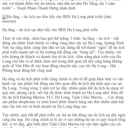
mẽ, trở thành điểm hút du khách, nhà đầu tư như Đà Nẵng của 5 năm
trước" – Shark Phạm Thanh Hưng nhận định.
Hạ tầng – du lịch tạo đòn bẩy cho BĐS Hạ Long phát triển
Thực tế cho thấy, chưa bao giờ thế kiềng 3 chân: hạ tầng – du lịch – bất
động sản được hình thành và vững vàng như vậy tại Hạ Long, Quảng Ninh.
Việc hạ tầng được nâng tầm đầu tư xây dựng đã trở thành “ngòi” để du lịch
phát triển mạnh mẽ và thị trường bất động sản “bùng nổ”. Tuy nhiên, xét
trên lượng du khách và doanh thu từ du lịch, tiềm năng phát triển của Hạ
Long còn lớn và sẽ được khai mở trong thời gian tới khi cảng hàng không
quốc tế Vân Đồn đi vào hoạt động chuyên sâu, cao tốc Hạ Long – Hải
Phòng hoạt động hết công suất.
Hạ tầng và du lịch phát triển cũng chính là yếu tố để giúp khai thác và vận
hành các sản phẩm bất động sản liên quan đến du lịch đạt hiệu quả cao tại
Hạ Long. Trong vòng 3 năm trở lại đây, nhiều quần thể du lịch đa dạng về
quy mô, phong cách, nổi bật đã được hình thành tại Hạ Long như: Khu đô
thị du lịch Halong Marina, FLC Hạ Long, Tuần Châu Marina…. Các dòng
sản phẩm shophouse và mini hotel được khách hàng săn đón nhiều nhất khi
nhu cầu lưu trú và kinh doanh tại Hạ Long tăng cao.
Tuy nhiên, quỹ đất để phát triển các dự án bất động sản du lịch tại đây ngày
càng thu hẹp. Đó cũng chính là lý do vì sao những dự án có quy hoạch tổng
thể, vị trí đẹp, gần biển như Tuần Châu Marina lọt vào tầm ngắm của các