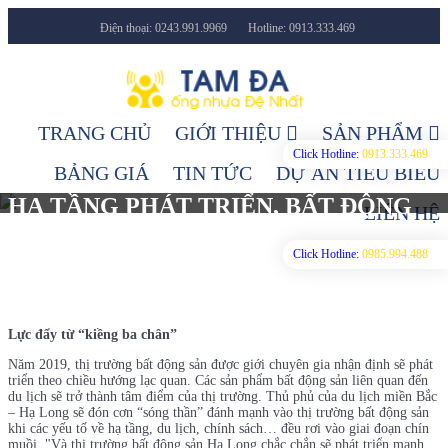
Điện thoại: 0243.991.9969
Hotline: 0913.333.469
Facebook
Youtube
TRANG CHỦ
GIỚI THIỆU
SẢN PHẨM
Click Hotline:
0913.333.469
BẢNG GIÁ
TIN TỨC
DỰ ÁN TIÊU BIỂU
HẠ TẦNG PHÁT TRIỂN, BẤT ĐỘNG
LIÊN HỆ
SẢN HẠ LONG HÚT ĐẦU TƯ
Click Hotline:
0985.994.488
27/03/2019
1637 Lượt xem
Tin tức
Lực đẩy từ “kiềng ba chân”
Năm 2019, thị trường bất động sản được giới chuyên gia nhận định sẽ phát
triển theo chiều hướng lạc quan. Các sản phẩm bất động sản liên quan đến
du lịch sẽ trở thành tâm điểm của thị trường. Thủ phủ của du lịch miền Bắc
– Hạ Long sẽ đón cơn “sóng thần” đánh mạnh vào thị trường bất động sản
khi các yếu tố về hạ tầng, du lịch, chính sách… đều rơi vào giai đoạn chín
muồi. "Và thị trường bất động sản Hạ Long chắc chắn sẽ phát triển mạnh