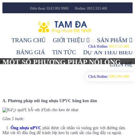
Điện thoại: 0243.991.9969
Hotline: 0913.333.469
Facebook
Youtube
TRANG CHỦ
GIỚI THIỆU
SẢN PHẨM
Click Hotline:
0913.333.469
BẢNG GIÁ
TIN TỨC
DỰ ÁN TIÊU BIỂU
MỘT SỐ PHƯƠNG PHÁP NỐI ỐNG
LIÊN HỆ
NHỰA UPVC
Click Hotline:
0985.994.488
08/01/2019
1749 Lượt xem
Mẹo sử dụng
A. Phương pháp nối ống nhựa UPVC bằng keo dán
Gồm 5 bước:
1.
Ống nhựa uPVC
phải được cắt nhẵn và vuông góc với đường tâm.
Mài vát 45 đầu ống để tránh lớp keo bị cạnh sắc của ống đẩy ra ngoài.