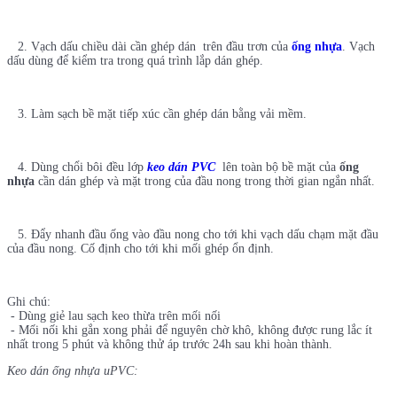
2. Vạch dấu chiều dài cần ghép dán trên đầu trơn của
ống nhựa
. Vạch
dấu dùng để kiểm tra trong quá trình lắp dán ghép.
3. Làm sạch bề mặt tiếp xúc cần ghép dán bằng vải mềm.
4. Dùng chổi bôi đều lớp
keo dán PVC
lên toàn bộ bề mặt của
ống
nhựa
cần dán ghép và mặt trong của đầu nong trong thời gian ngắn nhất.
5. Đẩy nhanh đầu ống vào đầu nong cho tới khi vạch dấu chạm mặt đầu
của đầu nong. Cố định cho tới khi mối ghép ổn định.
Ghi chú:
- Dùng giẻ lau sạch keo thừa trên mối nối
- Mối nối khi gắn xong phải để nguyên chờ khô, không được rung lắc ít
nhất trong 5 phút và không thử áp trước 24h sau khi hoàn thành.
Keo dán ống nhựa uPVC: