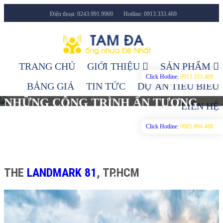
Điện thoại: 0243.991.9969
Hotline: 0913.333.469
Facebook
Youtube
TRANG CHỦ
GIỚI THIỆU
SẢN PHẨM
Click Hotline:
0913.333.469
BẢNG GIÁ
TIN TỨC
DỰ ÁN TIÊU BIỂU
NHỮNG CÔNG TRÌNH ẤN TƯỢNG
LIÊN HỆ
CỦA VIỆT NAM NỔI TIẾNG THẾ GIỚI
Click Hotline:
0985.994.488
29/12/2018
1715 Lượt xem
Tin tức
THE
LANDMARK 81
, TP.HCM