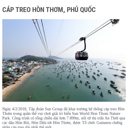
CÁP TREO HÒN THƠM, PHÚ QUỐC
Ngày 4/2/2018, Tập đoàn Sun Group đã khai trương hệ thống cáp treo Hòn
Thơm trong quần thể vui chơi giải trí biển Sun World Hon Thom Nature
Park. Công trình có tổng chiều dài hơn 7.899m, nối từ thị trấn An Thới qua
các đảo Hòn Rỏi, Hòn Dừa tới Hòn Thơm, được Tổ chức Guinness chứng
nhận cáp treo dài nhất thế giới.