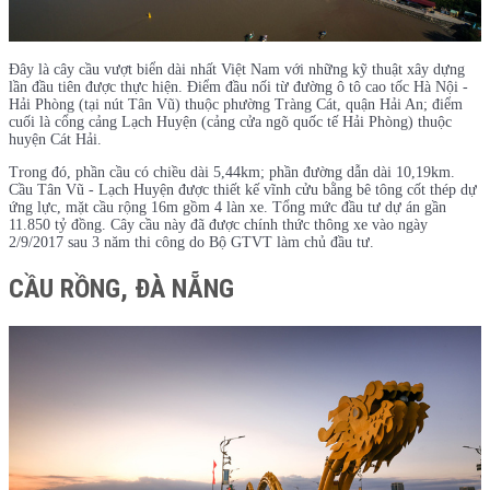
Đây là cây cầu vượt biển dài nhất Việt Nam với những kỹ thuật xây dựng
lần đầu tiên được thực hiện. Điểm đầu nối từ đường ô tô cao tốc Hà Nội -
Hải Phòng (tại nút Tân Vũ) thuộc phường Tràng Cát, quận Hải An; điểm
cuối là cổng cảng Lạch Huyện (cảng cửa ngõ quốc tế Hải Phòng) thuộc
huyện Cát Hải.
Trong đó, phần cầu có chiều dài 5,44km; phần đường dẫn dài 10,19km.
Cầu Tân Vũ - Lạch Huyện được thiết kế vĩnh cửu bằng bê tông cốt thép dự
ứng lực, mặt cầu rộng 16m gồm 4 làn xe. Tổng mức đầu tư dự án gần
11.850 tỷ đồng. Cây cầu này đã được chính thức thông xe vào ngày
2/9/2017 sau 3 năm thi công do Bộ GTVT làm chủ đầu tư.
CẦU RỒNG, ĐÀ NẴNG