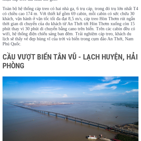
Toàn bộ hệ thống cáp treo có hai nhà ga, 6 trụ cáp, trong đó trụ lớn nhất T4
có chiều cao 174 m. Với thiết kế gồm 69 cabin, mỗi cabin có sức chứa 30
khách, vận hành ở vận tốc tối đa đạt 8,5 m/s, cáp treo Hòn Thơm rút ngắn
thời gian di chuyển của du khách từ An Thới tới Hòn Thơm xuống còn 15
phút thay vì 30 phút di chuyển bằng cano trên biển. Trên các cabin đều có
wifi, hệ thống điện chiếu sáng ban đêm. Trải nghiệm cáp treo, khách du
lịch sẽ thấy vẻ đẹp hùng vĩ của trời và biển trong cụm đảo An Thới, Nam
Phú Quốc.
CẦU VƯỢT BIỂN TÂN VŨ - LẠCH HUYỆN, HẢI
PHÒNG