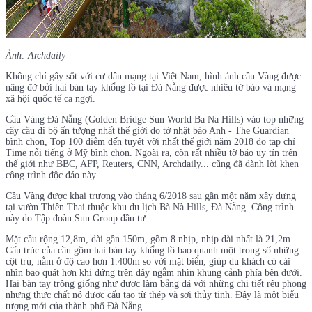
Ảnh: Archdaily
Không chỉ gây sốt với cư dân mạng tại Việt Nam, hình ảnh cầu Vàng được
nâng đỡ bởi hai bàn tay khổng lồ tại Đà Nẵng được nhiều tờ báo và mạng
xã hội quốc tế ca ngợi.
Cầu Vàng Đà Nẵng (Golden Bridge Sun World Ba Na Hills) vào top những
cây cầu đi bộ ấn tượng nhất thế giới do tờ nhật báo Anh - The Guardian
bình chọn, Top 100 điểm đến tuyệt vời nhất thế giới năm 2018 do tạp chí
Time nổi tiếng ở Mỹ bình chọn. Ngoài ra, còn rất nhiều tờ báo uy tín trên
thế giới như BBC, AFP, Reuters, CNN, Archdaily... cũng đã dành lời khen
công trình độc đáo này.
Cầu Vàng được khai trương vào tháng 6/2018 sau gần một năm xây dựng
tại vườn Thiên Thai thuộc khu du lịch Bà Nà Hills, Đà Nẵng. Công trình
này do Tập đoàn Sun Group đầu tư.
Mặt cầu rộng 12,8m, dài gần 150m, gồm 8 nhịp, nhịp dài nhất là 21,2m.
Cấu trúc của cầu gồm hai bàn tay khổng lồ bao quanh một trong số những
cột trụ, nằm ở độ cao hơn 1.400m so với mặt biển, giúp du khách có cái
nhìn bao quát hơn khi đứng trên đây ngắm nhìn khung cảnh phía bên dưới.
Hai bàn tay trông giống như được làm bằng đá với những chi tiết rêu phong
nhưng thực chất nó được cấu tạo từ thép và sợi thủy tinh. Đây là một biểu
tượng mới của thành phố Đà Nẵng.