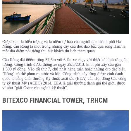
Được xem là biểu tượng và là niềm tự hào của người dân thành phố Đà
Nẵng, cầu Rồng là một trong những cây cầu độc đáo bắc qua sông Hàn, là
một địa điểm nổi tiếng thu hút khách du lịch tham quan.
Cầu Rồng dài 666m rộng 37,5m với 6 làn xe chạy với thiết kế hình rồng ấn
tượng. Công trình được thông xe ngày 29/3/2013, kinh phí xây cầu gần
1.500 tỷ đồng. Vào tối thứ 7, chủ nhật hàng tuần hoặc những dịp đặc biệt,
"Rồng" có thể phun ra nước và lửa. Công trình này từng được vinh danh
quốc tế bằng Giải thưởng Kỹ thuật xuất sắc (EEA) của Hội đồng Các công
ty kỹ thuật Mỹ (ACEC) 2014. EEA là giải thưởng danh giá thế giới, được
ví như "giải Oscar của ngành kỹ thuật".
BITEXCO FINANCIAL TOWER, TP.HCM