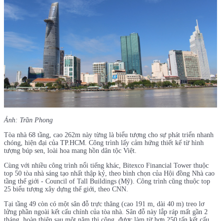
Ảnh: Trần Phong
Tòa nhà 68 tầng, cao 262m này từng là biểu tượng cho sự phát triển nhanh
chóng, hiện đại của TP.HCM. Công trình lấy cảm hứng thiết kế từ hình
tượng búp sen, loài hoa mang hồn dân tộc Việt.
Cùng với nhiều công trình nổi tiếng khác, Bitexco Financial Tower thuộc
top 50 tòa nhà sáng tạo nhất thập kỷ, theo bình chọn của Hội đồng Nhà cao
tầng thế giới - Council of Tall Buildings (Mỹ). Công trình cũng thuộc top
25 biểu tượng xây dựng thế giới, theo CNN.
Tại tầng 49 còn có một sân đỗ trực thăng (cao 191 m, dài 40 m) treo lơ
lửng phần ngoài kết cấu chính của tòa nhà. Sân đỗ này lắp ráp mất gần 2
tháng, hoàn thiện sau một năm thi công, được làm từ hơn 250 tấn kết cấu